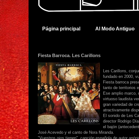
Página principal
Al Modo Antiguo
Fiesta Barroca. Les Carillons
Les Carillons, conj
fundado en 2000, vu
Fiesta barroca pres
tanto de territorio
Ese amplio marco, qu
virtuoso laudista v
gran variedad de cr
atractivamente disp
El sonido de Les Car
director Rodrigo Día
el bajón (anteceden
José Acevedo y el canto de Nora Miranda.
"Vuestros ojos tienen", canción española de autor anóni