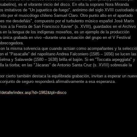
abelino), es el vibrante inicio del disco. En ella la soprano Nora Miranda
os imitativos de "Un juguetico de fuego", anónimo del siglo XVIII custodiado 
rito por el musicólogo chileno Samuel Claro. Otro punto alto en el apartado
pues me desdeñáis", compuesto por el turbulento músico español José Marín
sos a la Fiesta de San Francisco Xavier" (s. XVIII), guardados en el Archivo
a en la lengua de los indígenas moxeños, es un ejemplo de la producción
 la única grabada en vivo –durante una actuación del grupo en el V Festival
obrecogedora.
 con la misma solvencia que cuando actúan como acompañantes y la selecci
 en el "Pasacalle" del napolitano Andrea Falconiero (1585 – 1656) se lucen las
Selma y Salaverde (1580 – 1638) brilla el bajón. Si en "Toccata arpeggiata" y
a la tiorba; en las "Jácaras" de Antonio Santa Cruz (s. XVIII) sobresale la
or cierto también destaca la equilibrada grabación, invitan a esperar un nuev
del conjunto de seguro responderá afirmativamente a esa esperanza.
/detalle/index.asp?id=1982&tpl=disco