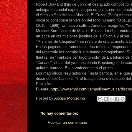
Robert Dowland (hijo de John, el destacado compositor is
anticipa un caudal expresivo que se desata en los efect
el Archivo San Antonio Abad de El Cuzco (Perú) y transc
vocal lo constituye la versión del tono humano "Ojos, 
(1618 – 1699). Un nuevo salto a América recoge los "Ver
Musical San Ignacio de Moxos, Bolivia. La obra, cantad
artística en las misiones jesuitas de la Colonia y al ser
"Misiones de Chiquitos"– se reviste de una atmósfera s
En las páginas instrumentales, los músicos responden
del repertorio les permite ir alternando protagonismo. Si
flautas, en "Fantasie per fagotto solo" de Bartolomé de 
"Canario", obras del ya mencionado Kapsberger, descuell
guitarra barroca. En la variedad está el gusto.
Los magníficos resultados de Fiesta barroca, en el que p
disco de Les Carillons. Y el trabajo serio e inspirado 
Pablo Arce
Fuente:
http://www.emol.com/tiempolibre/musica/discos
Posted by
Alonso Montecino
No hay comentarios:
Publicar un comentario