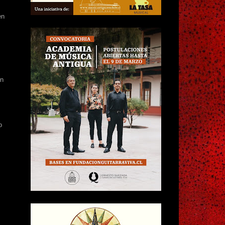
en
ón
o