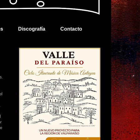
es
Discografía
Contacto
s.
el
,
l
r
de