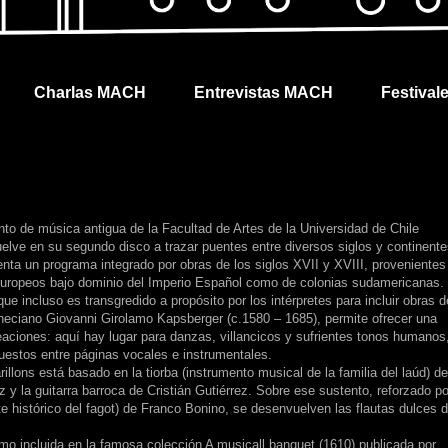
Charlas MACH
Entrevistas MACH
Festival
unto de música antigua de la Facultad de Artes de la Universidad de Chile
elve en su segundo disco a trazar puentes entre diversos siglos y continente
enta un programa integrado por obras de los siglos XVII y XVIII, provenientes
s europeos bajo dominio del Imperio Español como de colonias sudamericanas.
e incluso es transgredido a propósito por los intérpretes para incluir obras d
eneciano Giovanni Girolamo Kapsberger (c.1580 – 1685), permite ofrecer una
eaciones: aquí hay lugar para danzas, villancicos y sufrientes tonos humanos
uestos entre páginas vocales e instrumentales.
illons está basado en la tiorba (instrumento musical de la familia del laúd) de
z y la guitarra barroca de Cristián Gutiérrez. Sobre ese sustento, reforzado po
te histórico del fagot) de Franco Bonino, se desenvuelven las flautas dulces 
mo incluida en la famosa colección A musicall banquet (1610) publicada por