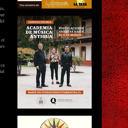
es,
que
del
 el
mes
ica
ñal