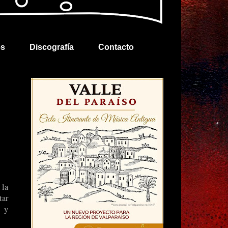
es
Discografía
Contacto
 la
tar
s y