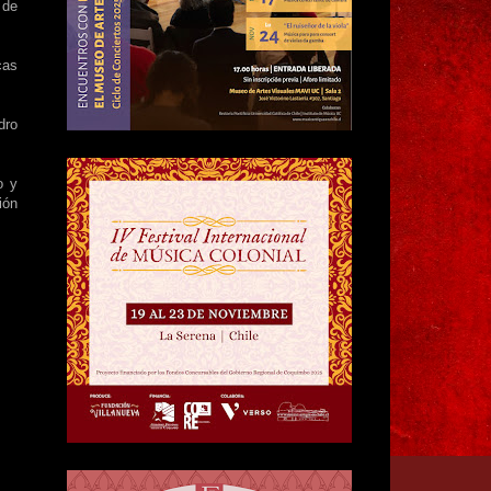
 de
cas
dro
o y
ión