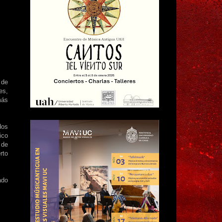
 de
es,
más
dos
ico
 de
rto
ado