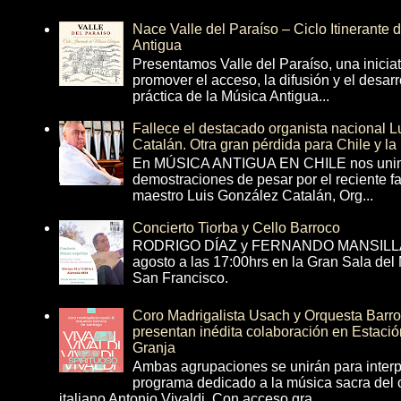
Nace Valle del Paraíso – Ciclo Itinerante
Antigua
Presentamos Valle del Paraíso, una inicia
promover el acceso, la difusión y el desarr
práctica de la Música Antigua...
Fallece el destacado organista nacional 
Catalán. Otra gran pérdida para Chile y la
En MÚSICA ANTIGUA EN CHILE nos unim
demostraciones de pesar por el reciente fa
maestro Luis González Catalán, Org...
Concierto Tiorba y Cello Barroco
RODRIGO DÍAZ y FERNANDO MANSILLA 
agosto a las 17:00hrs en la Gran Sala del
San Francisco.
Coro Madrigalista Usach y Orquesta Barr
presentan inédita colaboración en Estació
Granja
Ambas agrupaciones se unirán para interp
programa dedicado a la música sacra del 
italiano Antonio Vivaldi. Con acceso gra...