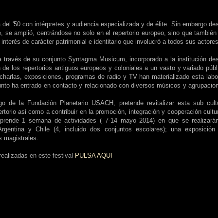
del '50 con intérpretes y audiencia especializada y de élite. Sin embargo de
e, se amplió, centrándose no solo en el repertorio europeo, sino que también
terés de carácter patrimonial e identitario que involucró a todos sus actore
s
 a través de su conjunto Syntagma Musicum, incorporado a la institución de
n de los repertorios antiguos europeos y coloniales a un vasto y variado públ
, charlas, exposiciones, programas de radio y TV han materializado esta labo
unto ha entrado en contacto y relacionado con diversos músicos y agrupacio
rgo de la Fundación Planetario USACH, pretende revitalizar esta sub cult
torio asi como a contribuir en la promoción, integración y cooperación cultur
mprende 1 semana de actividades ( 7-14 mayo 2014) en que se realizará
rgentina y Chile (4, incluido dos conjuntos escolares); una exposición
s magistrales.
realizadas en este festival
PULSA AQUI