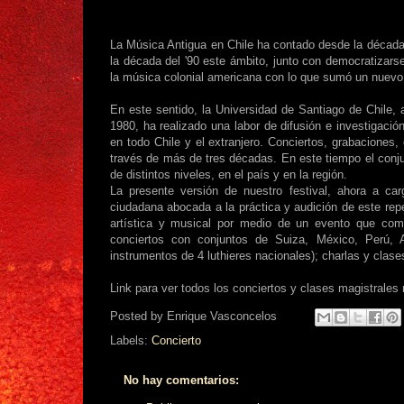
La Música Antigua en Chile ha contado desde la década 
la década del '90 este ámbito, junto con democratizars
la música colonial americana con lo que sumó un nuevo in
En este sentido, la Universidad de Santiago de Chile,
1980, ha realizado una labor de difusión e investigació
en todo Chile y el extranjero. Conciertos, grabaciones
través de más de tres décadas. En este tiempo el conj
de distintos niveles, en el país y en la región.
La presente versión de nuestro festival, ahora a ca
ciudadana abocada a la práctica y audición de este reper
artística y musical por medio de un evento que co
conciertos con conjuntos de Suiza, México, Perú, A
instrumentos de 4 luthieres nacionales); charlas y clase
Link para ver todos los conciertos y clases magistrales 
Posted by
Enrique Vasconcelos
Labels:
Concierto
No hay comentarios: