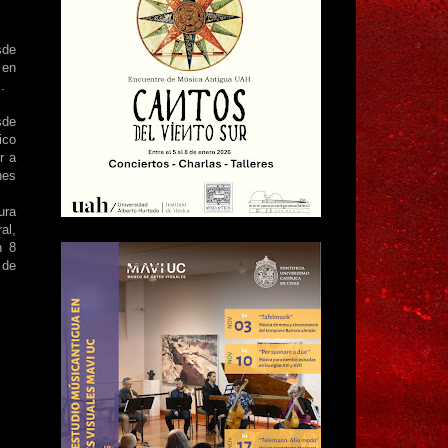
sde
 en
.
sde
ico
r a
nes
ura
al,
n 8
 de