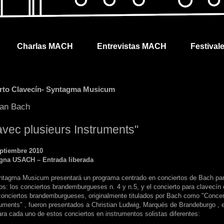
Charlas MACH
Entrevistas MACH
Festival
erto Clavecín- Syntagma Musicum
ian Bach
avec plusieurs Instruments"
eptiembre 2010
agna USACH – Entrada liberada
ntagma Musicum presentará un programa centrado en conciertos de Bach pa
tos: los conciertos brandemburgueses n. 4 y n.5, y el concierto para clavecín
conciertos brandemburgueses, originalmente titulados por Bach como "Concer
ruments" , fueron presentados a Christian Ludwig, Marqués de Brandeburgo , 
a cada uno de estos conciertos en instrumentos solistas diferentes: