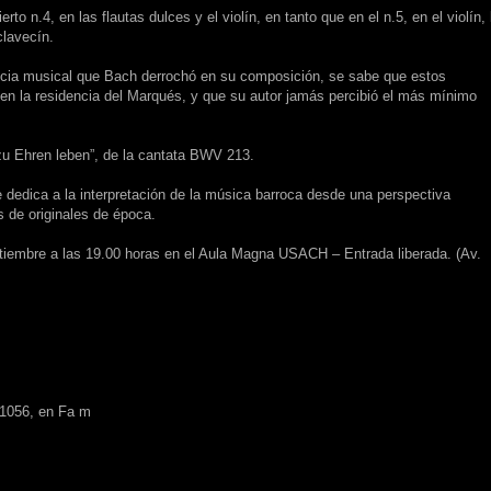
rto n.4, en las flautas dulces y el violín, en tanto que en el n.5, en el violín, 
clavecín.
ciencia musical que Bach derrochó en su composición, se sabe que estos
en la residencia del Marqués, y que su autor jamás percibió el más mínimo
r zu Ehren leben”, de la cantata BWV 213.
edica a la interpretación de la música barroca desde una perspectiva
s de originales de época.
eptiembre a las 19.00 horas en el Aula Magna USACH – Entrada liberada. (Av.
 1056, en Fa m