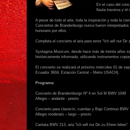
En el caso del concie
flauta traversa y el 
A pesar de todo el arte, toda la inspiración y toda la 
Conciertos de Brandenburgo nunca fueron interpretados 
honorario por ellos.
Completa el concierto el aria para tenor “Ich will nur Di
Syntagma Musicum, desde hace más de treinta años se d
históricamente informada, utilizando instrumentos copia
El concierto se realizará el próximo miércoles 01 de s
Ecuador 3659, Estación Central – Metro USACH).
Programa:
Concierto de Brandemburgo Nº 4 en Sol M BWV 1049
Allegro – andante - presto
Concierto para clavecín, cuerdas y Bajo Continuo BWV
Allegro moderato – largo – presto
Cantata BWV 213, aria “Ich will nur Dir zu Ehren leben”