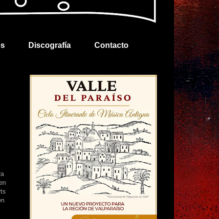
es
Discografía
Contacto
ra
 en
ts
en