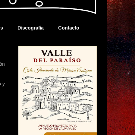
es
Discografía
Contacto
ión
o y