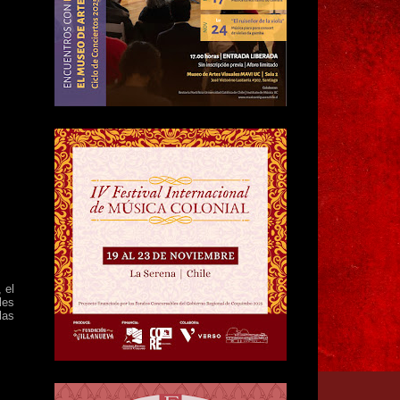
 el
les
las