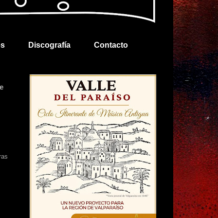
es
Discografía
Contacto
e
ras