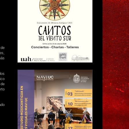
 de
es,
más
dos
ico
 de
rto
ado