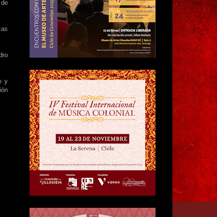
 de
cas
dro
o y
ión