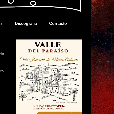
es
Discografía
Contacto
ria
vés