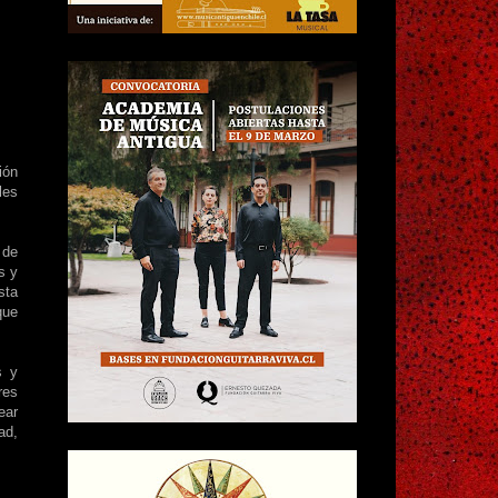
ión
les
 de
s y
sta
que
s y
res
ear
ad,