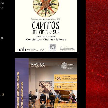
rio
los
no:
ua